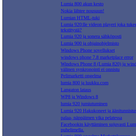
Lumia 800 akun kesto
Nokia lähtee nousuun!
Lumian HTML-tuki
Lumia 920:lle videon playeri joka tuke
tekstitystä?
Lumia 920 ja sonera sähköposti
Lumia 900 ja ohjainohjelmisto
Windows Phone sovellukset
windows phone 7.8 marketplace error
Windows Phone 8 (Lumia 820) ja win
välinen synkronointi ei onnistu
Pelimarketti ongelma
lumia 800 ja luukku.com
Langaton lataus
WP8 ja Windows 8
lumia 920 jumiutuminen
Lumia 920 Hakukoneet ja äänitunnistu
palaa- näppäimen vika pelatessa
Facebookin käyttäminen sujuvasti Lum
puhelimella.