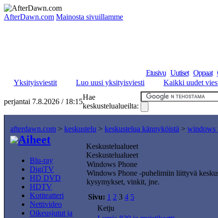
AfterDawn.com
Mainosta sivuillamme
Etusivu
Uutiset
Oppaat
Yksityisviestit
Luo uusi yksityisviesti
Kaikki uudet viest
Hae
perjantai 7.8.2026 / 18:15
keskustelualueilta:
afterdawn.com
>
keskustelu
>
keskustelua kännyköistä
>
windows 
Aiheet
Keskustelualueet
Keskustelualueet
Blu-ray
Windows Phone
DigiTV
Windows Phone -puhelimiin liittyvä keskus
HD DVD
kysymykset, vinkit, jne.
HDTV
Kotiteatteri
Sivu:
1
2
3
4
5
Nettivideo
Ketju
Oikeusjutut ja