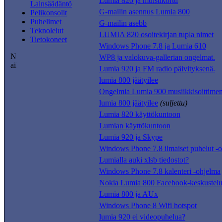
Lumia 820 ja muistikortti
Lainsäädäntö
G-mailin asennus Lumia 800
Pelikonsolit
Puhelimet
G-mailin asebb
Teknolelut
LUMIA 820 osoitekirjan tupla nimet
Tietokoneet
Windows Phone 7.8 ja Lumia 610
WP8 ja valokuva-gallerian ongelmat.
Lumia 920 ja FM radio päivityksenä.
lumia 800 jäätyilee
Ongelmia Lumia 900 musiikkisoittimen
lumia 800 jäätyilee
(suljettu)
Lumia 820 käyttökuntoon
Lumian käyttökuntoon
Lumia 920 ja Skype
Windows Phone 7.8 ilmaiset puhelut -
Lumialla auki xlsb tiedostot?
Windows Phone 7.8 kalenteri -ohjelma
Nokia Lumia 800 Facebook-keskustel
Lumia 800 ja AUx
Windows Phone 8 Wifi hotspot
lumia 920 ei videopuhelua?