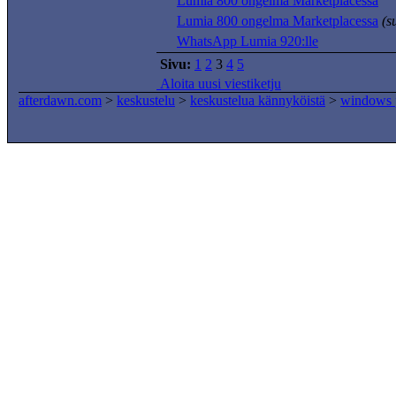
Lumia 800 ongelma Marketplacessa
Lumia 800 ongelma Marketplacessa
(s
WhatsApp Lumia 920:lle
Sivu:
1
2
3
4
5
Aloita uusi viestiketju
afterdawn.com
>
keskustelu
>
keskustelua kännyköistä
>
windows 