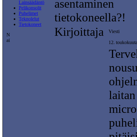
asentaminen
Lainsäädäntö
Pelikonsolit
Puhelimet
tietokoneella?!
Teknolelut
Tietokoneet
Kirjoittaja
Viesti
12. toukokuut
Terve
nousu
ohjel
laita
micro
puhel
pitäi