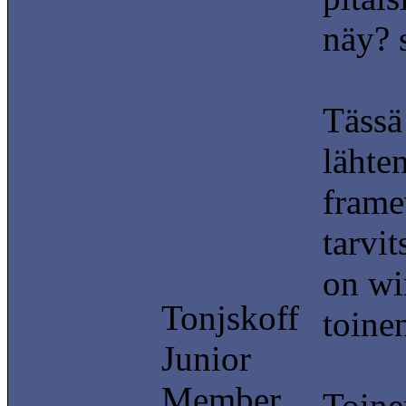
näy? 
Tässä
lähte
frame
tarvit
on wi
Tonjskoff
toine
Junior
Member
Toinen