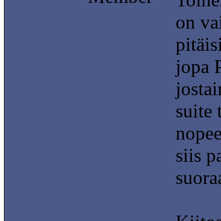
on va
pitäi
jopa P
jostai
suite 
nopee
siis 
suora