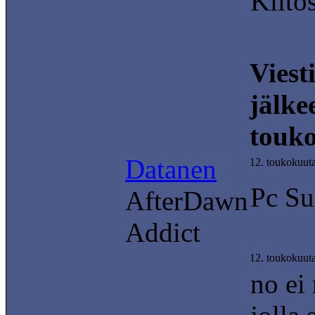
Kiito
Viest
jälke
touk
Datanen
12. toukokuut
Pc Su
AfterDawn
Addict
12. toukokuut
no ei