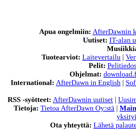
Apua ongelmiin:
AfterDawnin k
Uutiset:
IT-alan u
Musiikki
Tuotearviot:
Laitevertailu
|
Ver
Pelit:
Pelitiedos
Ohjelmat:
download.f
International:
AfterDawn in English
|
Sof
RSS -syötteet:
AfterDawnin uutiset
|
Uusim
Tietoja:
Tietoa AfterDawn Oy:stä
|
Main
yksity
Ota yhteyttä:
Lähetä palaute