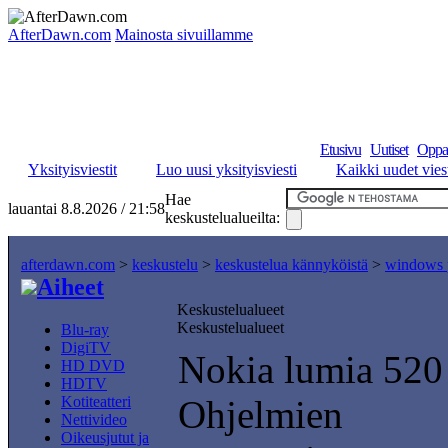
AfterDawn.com
Mainosta sivuillamme
Etusivu
Uutiset
Oppa
Yksityisviestit
Luo uusi yksityisviesti
Kaikki uudet viest
Hae
lauantai 8.8.2026 / 21:58
keskustelualueilta:
afterdawn.com
>
keskustelu
>
keskustelua kännyköistä
>
windows 
Aiheet
Keskustelualueet
Keskustelualueet
Blu-ray
DigiTV
Nokia lumia 520
HD DVD
HDTV
Kotiteatteri
Ohjelmien
Nettivideo
Oikeusjutut ja