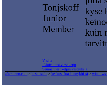
jolla 
Tonjskoff
kyse 
Junior
keino
Member
kuin 
tarvit
Vastaa
Aloita uusi viestiketju
Seuraa viestiketjun vastauksia
afterdawn.com
>
keskustelu
>
keskustelua kännyköistä
>
windows 