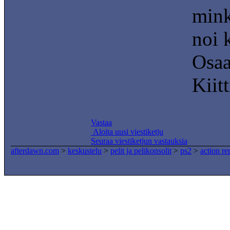
mink
noi 
Osaa
Kiitt
Vastaa
Aloita uusi viestiketju
Seuraa viestiketjun vastauksia
afterdawn.com
>
keskustelu
>
pelit ja pelikonsolit
>
ps2
>
action r