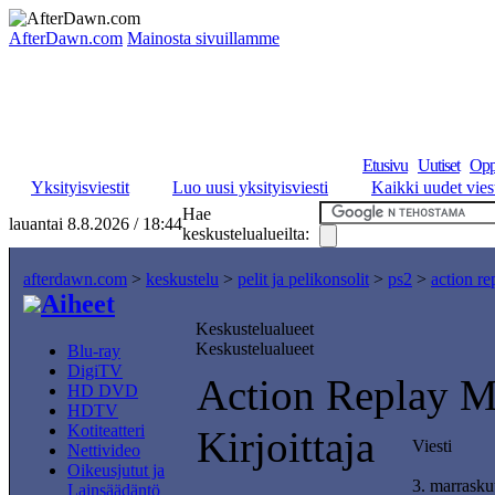
AfterDawn.com
Mainosta sivuillamme
Etusivu
Uutiset
Opp
Yksityisviestit
Luo uusi yksityisviesti
Kaikki uudet viest
Hae
lauantai 8.8.2026 / 18:44
keskustelualueilta:
afterdawn.com
>
keskustelu
>
pelit ja pelikonsolit
>
ps2
>
action r
Aiheet
Keskustelualueet
Keskustelualueet
Blu-ray
DigiTV
Action Replay
HD DVD
HDTV
Kotiteatteri
Kirjoittaja
Viesti
Nettivideo
Oikeusjutut ja
3. marrask
Lainsäädäntö