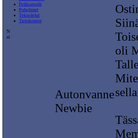
Pelikonsolit
Osti
Puhelimet
Teknolelut
Siin
Tietokoneet
Tois
oli 
Tall
Mite
sell
Autonvanne
Newbie
Täss
Memo