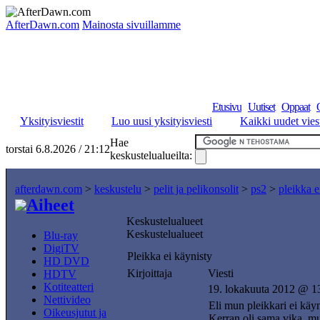
AfterDawn.com
Mainosta sivuillamme
Etusivu
Uutiset
Oppaat
Yksityisviestit
Luo uusi yksityisviesti
Kaikki uudet viest
Hae
torstai 6.8.2026 / 21:12
keskustelualueilta:
afterdawn.com
>
keskustelu
>
pelit ja pelikonsolit
>
ps2
>
pleikka e
Aiheet
Keskustelualueet
Keskustelualueet
Blu-ray
DigiTV
Pleikka ei käynisty
HD DVD
Kirjoittaja
Viesti
HDTV
Kotiteatteri
19. lokakuuta 2012 @ 1
Nettivideo
Eli mun pleikkari ei käyn
Oikeusjutut ja
Kerran oli sama vika, mut