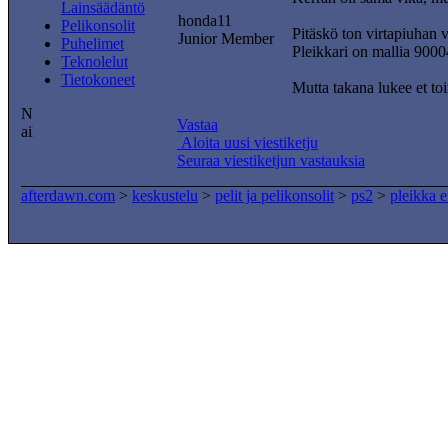
Lainsäädäntö
honda11
Pelikonsolit
Pitäskö ton virtapiuhan 
Junior Member
Puhelimet
Pleikkari on mallia 9000
Teknolelut
Tietokoneet
Mutta takana lukee et to
Vastaa
Aloita uusi viestiketju
Seuraa viestiketjun vastauksia
afterdawn.com
>
keskustelu
>
pelit ja pelikonsolit
>
ps2
>
pleikka e