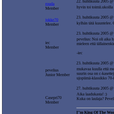
22. huhtikuuta 2005 @
rouda
hyvin toi toimii.ukoill
Member
23. huhtikuuta 2005 @
jokke70
kylhän tätä kuuntelee. 
Member
23. huhtikuuta 2005 @
pevelius: Noi oli aika h
iec
mieleen että tällainenk
Member
-iec
23. huhtikuuta 2005 @
mukavaa kuulla että men
pevelius
suurin osa on c-kasettej
Junior Member
ujopiimä-klassikko 70-
27. huhtikuuta 2005 @
Aika laadukasta! :)
Casepri70
Kuka on laulaja? Pevel
Member
I''m King Of The Wor