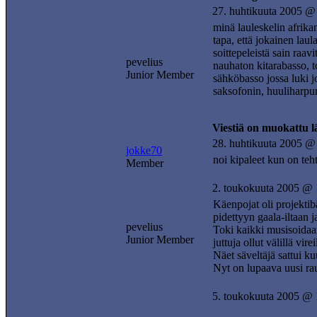
27. huhtikuuta 2005 @
minä lauleskelin afrika
tapa, että jokainen laul
soittepeleistä sain raa
pevelius
nauhaton kitarabasso, to
Junior Member
sähköbasso jossa luki jo
saksofonin, huuliharpun
Viestiä on muokattu 
28. huhtikuuta 2005 @
jokke70
noi kipaleet kun on teh
Member
2. toukokuuta 2005 @ 
Käenpojat oli projektib
pidettyyn gaala-iltaan ja
pevelius
Toki kaikki musisoidaan 
Junior Member
juttuja ollut välillä vir
Näet säveltäjä sattui k
Nyt on lupaava uusi raut
5. toukokuuta 2005 @ 