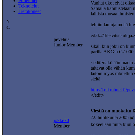
Puhelimet
Vanhat ukot eivät olkaa
Teknolelut
Samalla kannustetaan m
Tietokoneet
laillista musaa ihmisten
tehtiin lauluja meitä hu
ed2k://|file|vitsilaul
pevelius
Junior Member
sikäli kun joku on kiin
parilla AKG:n C-1000 k
<edit>näköjään macin zi
taitavat olla vähän kum
laitoin myös mbnettiin
sieltä.
http://koti.mbnet.fi/pev
</edit>
Viestiä on muokattu 
22. huhtikuuta 2005 @
jokke70
kokeellaan miltä kuullos
Member