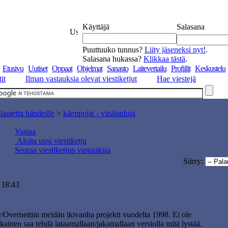
Käyttäjä
Salasana
Puuttuuko tunnus?
Liity jäseneksi nyt!
.
Salasana hukassa?
Klikkaa tästä
.
Etusivu
Uutiset
Oppaat
Ohjelmat
Sanasto
Laitevertailu
Profiilit
Keskustelu
it
Ilman vastauksia olevat viestiketjut
Hae viestejä
lautetta bändeille
>
käenpojat - vitsilauluja
Vastaa
Aloita uusi viestiketju
Seuraa viestiketjun vastauksia
Siirry:
 18:43
/Overnettiin meidän ikivanha projekti vuodelta 1998. Ei ole
okainen saa tehdä lataamallaan/jakamallaan versiolla mitä lystää.