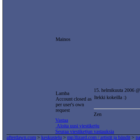
Mainos
15. helmikuuta 2006 @
Lamba
Itekki kokeilla :)
Account closed as
per user's own
request
Zen
Vastaa
Aloita uusi viestiketju
Seuraa viestiketjun vastauksia
afterdawn.com
>
keskustelu
>
mp3lizard.com / artistit ja bändit
>
pa