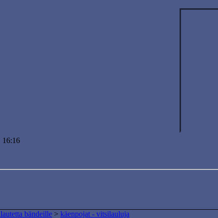
 16:16
lautetta bändeille
>
käenpojat - vitsilauluja