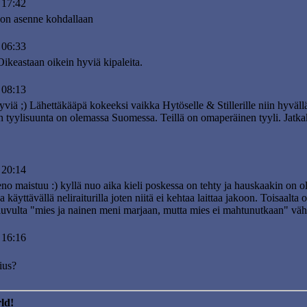
 17:42
a on asenne kohdallaan
 06:33
Oikeastaan oikein hyviä kipaleita.
 08:13
yviä ;) Lähettäkääpä kokeeksi vaikka Hytöselle & Stillerille niin hyvällä t
in tyylisuunta on olemassa Suomessa. Teillä on omaperäinen tyyli. Jatk
 20:14
o maistuu :) kyllä nuo aika kieli poskessa on tehty ja hauskaakin on ollut
a käyttävällä neliraiturilla joten niitä ei kehtaa laittaa jakoon. Toisaal
luvulta "mies ja nainen meni marjaan, mutta mies ei mahtunutkaan" väh
 16:16
ius?
ld!