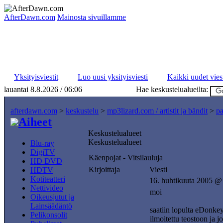
AfterDawn.com
Mainosta sivuillamme
Yksityisviestit
Luo uusi yksityisviesti
Kaikki uudet viest
lauantai 8.8.2026 / 06:06
Hae keskustelualueilta:
afterdawn.com
>
keskustelu
>
mp3lizard.com / artistit ja bändit
>
pa
Aiheet
Keskustelualueet
Keskustelualueet
Blu-ray
DigiTV
Käenpojat - Vitsilauluja
HD DVD
Kirjoittaja
Viesti
HDTV
Kotiteatteri
16. huhtikuuta 2005 @
Nettivideo
moi
Oikeusjutut ja
Lainsäädäntö
saatiin lopulta eDonkey
Pelikonsolit
ilmoitettu teostoon ja j