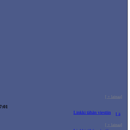
[ + lainaa]
7:01
Linkki tähän viestiin
[ + lainaa]