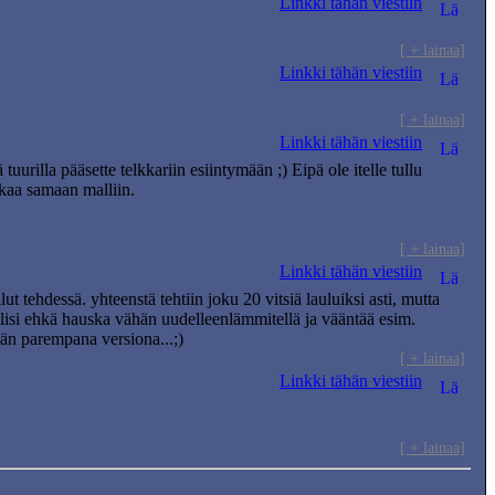
Linkki tähän viestiin
[ + lainaa]
Linkki tähän viestiin
[ + lainaa]
Linkki tähän viestiin
uurilla pääsette telkkariin esiintymään ;) Eipä ole itelle tullu
akaa samaan malliin.
[ + lainaa]
Linkki tähän viestiin
 tehdessä. yhteenstä tehtiin joku 20 vitsiä lauluiksi asti, mutta
ta olisi ehkä hauska vähän uudelleenlämmitellä ja vääntää esim.
än parempana versiona...;)
[ + lainaa]
Linkki tähän viestiin
[ + lainaa]