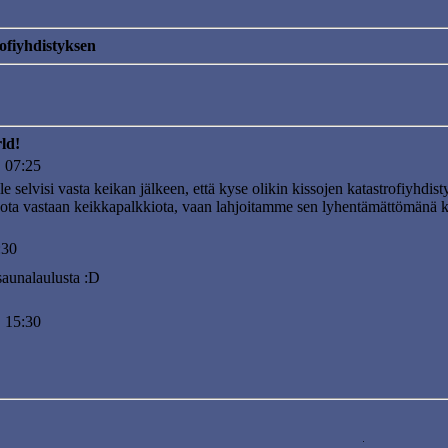
rofiyhdistyksen
ld!
 07:25
ille selvisi vasta keikan jälkeen, että kyse olikin kissojen katastrofiyhdis
ota vastaan keikkapalkkiota, vaan lahjoitamme sen lyhentämättömänä ki
:30
saunalaulusta :D
 15:30