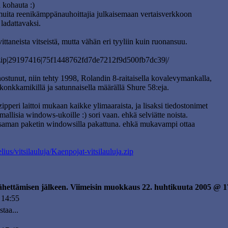
 kohauta :)
uita reenikämppänauhoittajia julkaisemaan vertaisverkkoon
 ladattavaksi.
vittaneista vitseistä, mutta vähän eri tyyliin kuin ruonansuu.
uja.zip|29197416|75f1448762fd7de7212f9d500fb7dc39|/
nostunut, niin tehty 1998, Rolandin 8-raitaisella kovalevymankalla,
onkkamikillä ja satunnaisella määrällä Shure 58:eja.
pperi laittoi mukaan kaikke ylimaaraista, ja lisaksi tiedostonimet
mallisia windows-ukoille :) sori vaan. ehkä selviätte noista.
 saman paketin windowsilla pakattuna. ehkä mukavampi ottaa
elius/vitsilauluja/Kaenpojat-vitsilauluja.zip
lähettämisen jälkeen. Viimeisin muokkaus 22. huhtikuuta 2005 @ 1
 14:55
taa...