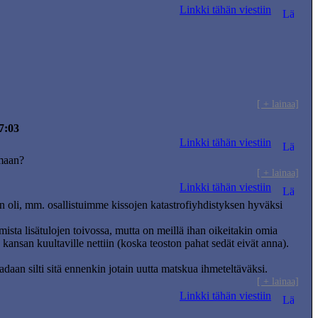
Linkki tähän viestiin
[ + lainaa]
7:03
Linkki tähän viestiin
umaan?
[ + lainaa]
Linkki tähän viestiin
kin oli, mm. osallistuimme kissojen katastrofiyhdistyksen hyväksi
mista lisätulojen toivossa, mutta on meillä ihan oikeitakin omia
tää kansan kuultaville nettiin (koska teoston pahat sedät eivät anna).
aadaan silti sitä ennenkin jotain uutta matskua ihmeteltäväksi.
[ + lainaa]
Linkki tähän viestiin