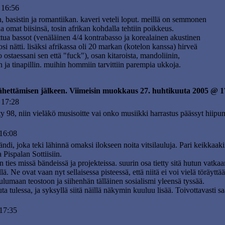
 16:56
n, basistin ja romantiikan. kaveri veteli loput. meillä on semmonen
aa omat biisinsä, tosin afrikan kohdalla tehtiin poikkeus.
vittua bassot (venäläinen 4/4 kontrabasso ja korealainen akustinen
si nätti. lisäksi afrikassa oli 20 markan (kotelon kanssa) hirveä
 ostaessani sen että "fuck"), osan kitaroista, mandoliinin,
 ja tinapillin. muihin hommiin tarvittiin parempia ukkoja.
lähettämisen jälkeen. Viimeisin muokkaus 27. huhtikuuta 2005 @ 1
 17:28
ty 98, niin vieläkö musisoitte vai onko musiikki harrastus päässyt hiip
16:08
ändi, joka teki lähinnä omaksi ilokseen noita vitsilauluja. Pari keikkaa
 Pispalan Sottiisiin.
ties missä bändeissä ja projekteissa. suurin osa tietty sitä hutun vatkaa
eillä. Ne ovat vaan nyt sellaisessa pisteessä, että niitä ei voi vielä töräyt
uulumaan teostoon ja siihenhän tälläinen sosialismi yleensä tyssää.
a tulessa, ja syksyllä siitä näillä näkymin kuuluu lisää. Toivottavasti s
17:35