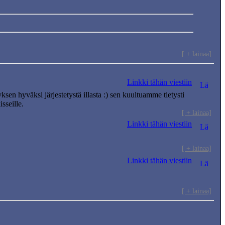
[ + lainaa]
Linkki tähän viestiin
tyksen hyväksi järjestetystä illasta :) sen kuultuamme tietysti
sseille.
[ + lainaa]
Linkki tähän viestiin
[ + lainaa]
Linkki tähän viestiin
[ + lainaa]