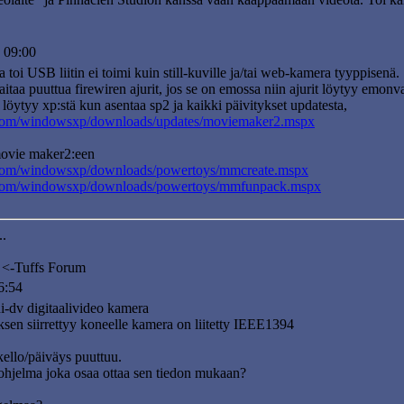
 09:00
toi USB liitin ei toimi kuin still-kuville ja/tai web-kamera tyyppisenä.
taitaa puuttua firewiren ajurit, jos se on emossa niin ajurit löytyy emonva
ytyy xp:stä kun asentaa sp2 ja kaikki päivitykset updatesta,
.com/windowsxp/downloads/updates/moviemaker2.mspx
 movie maker2:een
.com/windowsxp/downloads/powertoys/mmcreate.mspx
.com/windowsxp/downloads/powertoys/mmfunpack.mspx
..
<-Tuffs Forum
6:54
dv digitaalivideo kamera
ksen siirrettyy koneelle kamera on liitetty IEEE1394
ello/päiväys puuttuu.
 ohjelma joka osaa ottaa sen tiedon mukaan?