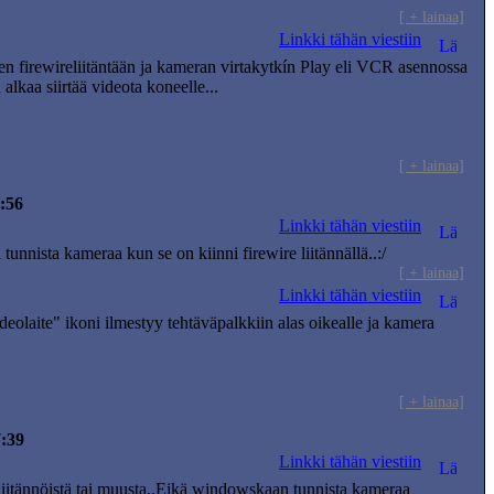
[ + lainaa]
Linkki tähän viestiin
een firewireliitäntään ja kameran virtakytkín Play eli VCR asennossa
lkaa siirtää videota koneelle...
[ + lainaa]
:56
Linkki tähän viestiin
tunnista kameraa kun se on kiinni firewire liitännällä..:/
[ + lainaa]
Linkki tähän viestiin
eolaite" ikoni ilmestyy tehtäväpalkkiin alas oikealle ja kamera
[ + lainaa]
7:39
Linkki tähän viestiin
liitännöistä tai muusta..Eikä windowskaan tunnista kameraa