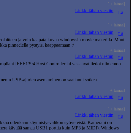
[ + lainaa]
Linkki tähän viestiin
[ + lainaa]
Linkki tähän viestiin
eolaitteen ja voin kaapata kuvaa windowsin movie makerilla. Muut
aikka pinnaclella pystyisi kaappaamaan :/
[ + lainaa]
Linkki tähän viestiin
mpliant IEEE1394 Host Controller tai vastaavat tiedot niin emon
ameran USB-ajurien asentamihen on saattanut sotkea
[ + lainaa]
Linkki tähän viestiin
[ + lainaa]
Linkki tähän viestiin
ikkaa ollenkaan käynnistysvalikon syövereistä. Kamerani on
mera käyttää samaa USB1 porttia kuin MP3 ja MIDI). Windows