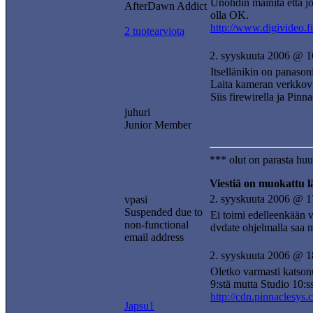
Unohdin mainita että jo
AfterDawn Addict
olla OK.
http://www.digivideo.
2 tuotearviota
2. syyskuuta 2006 @ 1
Itsellänikin on panason
Laita kameran verkkovirt
Siis firewirella ja Pinn
juhuri
Junior Member
*** olut on parasta hu
Viestiä on muokattu 
2. syyskuuta 2006 @ 1
vpasi
Suspended due to
Ei toimi edelleenkään ve
non-functional
dvdate ohjelmalla saa m
email address
2. syyskuuta 2006 @ 1
Oletko varmasti katson
9:stä mutta Studio 10:s
http://cdn.pinnaclesys
Japsu1