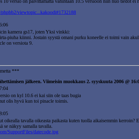
s 10 versio on päivittämättä vähintään 10.5 versioon niin nuo tiedot ei
fi/phpbb2/viewtopic...kakoodi#1732188
6:06
icin kamera gs17, joten Yksi vinkki:
a-piuha kiinni. Jostain syystä omani purku koneelle ei toimi vain akulla.
acle on versiota 9.
umetta ***
lähettämisen jälkeen. Viimeisin muokkaus 2. syyskuuta 2006 @ 16:
7:04
rsio on kyl 10.6 ei kai siin ole taas bugia
ut olis hyvä kun toi pinacle toimis.
8:05
ut oikealla tavalla oikeasta paikasta kuten tuolla aikaisemmin kerroin
sä se näkyy samalla tavalla.
.com/SupportFiles/datecode.jpg