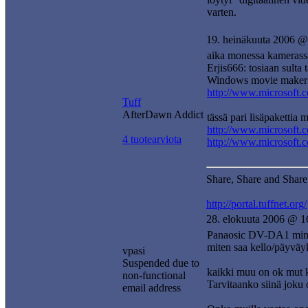
varten.
19. heinäkuuta 2006 @
aika monessa kamerassa 
Erjis666: tosiaan sulta 
Windows movie maker lö
http://www.microsoft
Tuff
AfterDawn Addict
tässä pari lisäpakettia
http://www.microsoft
4 tuotearviota
http://www.microsoft
Share, Share and Share
http://portal.tuffnet.org/
28. elokuuta 2006 @ 1
Panaosic DV-DA1 mini-
miten saa kello/päyväy
vpasi
Suspended due to
kaikki muu on ok mut k
non-functional
Tarvitaanko siinä joku
email address