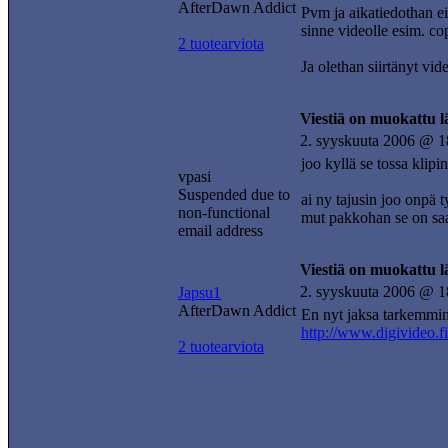
AfterDawn Addict
Pvm ja aikatiedothan eivä
sinne videolle esim. cop
2 tuotearviota
Ja olethan siirtänyt v
Viestiä on muokattu 
2. syyskuuta 2006 @ 1
joo kyllä se tossa klip
vpasi
Suspended due to
ai ny tajusin joo onpä 
non-functional
mut pakkohan se on sa
email address
Viestiä on muokattu 
2. syyskuuta 2006 @ 1
Japsu1
AfterDawn Addict
En nyt jaksa tarkemmin 
http://www.digivideo.f
2 tuotearviota