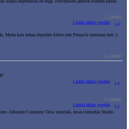
 näy koska ohjelmassa on bugi. Päivityksen jälkeen homma pitäisi
[ + lainaa]
Linkki tähän viestiin
 Mutta kun laittaa töpseliin kiinni niin Pinnacle tunnistaa heti :)
[ + lainaa]
07
Linkki tähän viestiin
[ + lainaa]
Linkki tähän viestiin
? Esim. Albumin Comment View näytöstä, tässä esimerkki Studio