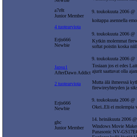
Newbie
a7r8t
9. toukokuuta 2006 @ 
Junior Member
koitappa asennella emol
4 tuotearviota
9. toukokuuta 2006 @ 
Erjis666
Kytkin molemmat firewi
Newbie
softat poistin koska ni
9. toukokuuta 2006 @ 
Tosiaan jos ei edes La
Japsu1
ajurit saattavat olla aj
AfterDawn Addict
Mutta älä ihmeessä kyt
2 tuotearviota
firewireyhteyden ja siks
9. toukokuuta 2006 @ 
Erjis666
Okei..Eli ei molempia 
Newbie
14. heinäkuuta 2006 @
ghc
Windows Movie Makerill
Junior Member
Panasonic NV-GS17EG j