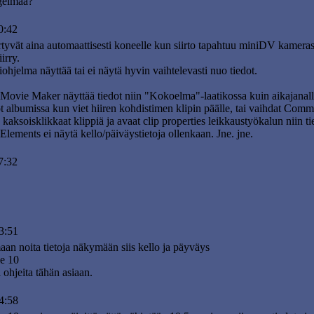
gelmaa?
0:42
iirtyvät aina automaattisesti koneelle kun siirto tapahtuu miniDV kame
irry.
ohjelma näyttää tai ei näytä hyvin vaihtelevasti nuo tiedot.
vie Maker näyttää tiedot niin "Kokoelma"-laatikossa kuin aikajanalla 
dot albumissa kun viet hiiren kohdistimen klipin päälle, tai vaihdat Comm
kaksoisklikkaat klippiä ja avaat clip properties leikkaustyökalun niin t
ements ei näytä kello/päiväystietoja ollenkaan. Jne. jne.
7:32
3:51
an noita tietoja näkymään siis kello ja päyväys
le 10
 ohjeita tähän asiaan.
4:58