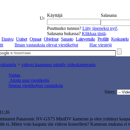
Käyttäjä
Salasana
Puuttuuko tunnus?
Liity jäseneksi nyt!
.
Salasana hukassa?
Klikkaa tästä
.
Etusivu
Uutiset
Oppaat
Ohjelmat
Sanasto
Laitevertailu
Profiilit
Keskustelu
it
Ilman vastauksia olevat viestiketjut
Hae viestejä
eskustelu
>
videon kaappaus minidv videokamerasta
Vastaa
Aloita uusi viestiketju
Seuraa viestiketjun vastauksia
Siirry:
11:26
omistanut Panasonic NV-GS75 MiniDV kameran ja olen yrittänyt kaapata
ilti ei..Miten voin kaapata siis videon koneelleni? Kameran mukana ei t