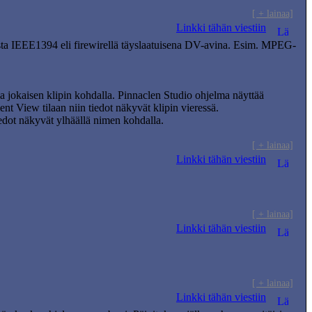
[ + lainaa]
Linkki tähän viestiin
rasta IEEE1394 eli firewirellä täyslaatuisena DV-avina. Esim. MPEG-
jokaisen klipin kohdalla. Pinnaclen Studio ohjelma näyttää
ent View tilaan niin tiedot näkyvät klipin vieressä.
iedot näkyvät ylhäällä nimen kohdalla.
[ + lainaa]
Linkki tähän viestiin
[ + lainaa]
Linkki tähän viestiin
[ + lainaa]
Linkki tähän viestiin