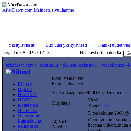
AfterDawn.com
Mainosta sivuillamme
Yksityisviestit
Luo uusi yksityisviesti
Kaikki uudet viest
perjantai 7.8.2026 / 12:18
Hae keskustelualueilta:
afterdawn.com
>
keskustelu
>
yleinen keskustelu
>
videokamera -k
Aiheet
Keskustelualueet
Keskustelualueet
Blu-ray
DigiTV
Videon kaappaus MiniDV videokamerasta
HD DVD
Viesti
HDTV
Kirjoittaja
Kotiteatteri
Sivu:
1
2
>
Nettivideo
7. toukokuuta 2006 @ 
Oikeusjutut ja
Olen nyt puoli vuotta 
Lainsäädäntö
Erjis666
kaapata videota,mutta s
Pelikonsolit
Newbie
kaapeli?