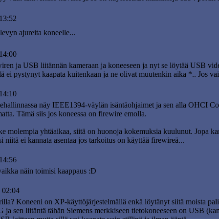
13:52
evyn ajureita koneelle...
14:00
ren ja USB liitännän kameraan ja koneeseen ja nyt se löytää USB vid
illä ei pystynyt kaapata kuitenkaan ja ne olivat muutenkin aika *.. Jos v
14:10
itehallinnassa näy IEEE1394-väylän isäntäohjaimet ja sen alla OHCI Co
amatta. Tämä siis jos koneessa on firewire emolla.
ke molempia yhtäaikaa, siitä on huonoja kokemuksia kuulunut. Jopa k
i niitä ei kannata asentaa jos tarkoitus on käyttää firewireä...
14:56
vaikka näin toimisi kaappaus :D
 02:04
a? Koneeni on XP-käyttöjärjestelmällä enkä löytänyt siitä moista pal
a sen liitäntä tähän Siemens merkkiseen tietokoneeseen on USB (ka