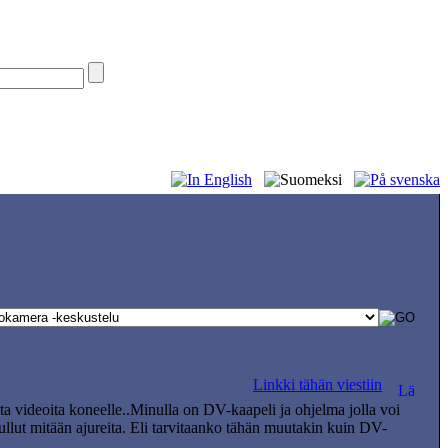
Linkki tähän viestiin
 videoita koneelle..Minulla on DV-kaapeli ja ohjelma jolla voi
ullut mitään ajureita. Eli tarvitaanko tähän muutakin kuin DV-