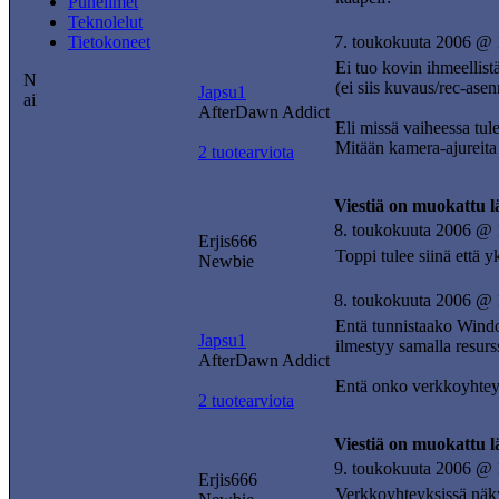
Puhelimet
Teknolelut
Tietokoneet
7. toukokuuta 2006 @ 
Ei tuo kovin ihmeellist
(ei siis kuvaus/rec-ase
Japsu1
AfterDawn Addict
Eli missä vaiheessa tule
Mitään kamera-ajureita
2 tuotearviota
Viestiä on muokattu 
8. toukokuuta 2006 @ 
Erjis666
Toppi tulee siinä että 
Newbie
8. toukokuuta 2006 @ 
Entä tunnistaako Window
Japsu1
ilmestyy samalla resurs
AfterDawn Addict
Entä onko verkkoyhteyk
2 tuotearviota
Viestiä on muokattu 
9. toukokuuta 2006 @ 
Erjis666
Verkkoyhteyksissä näky