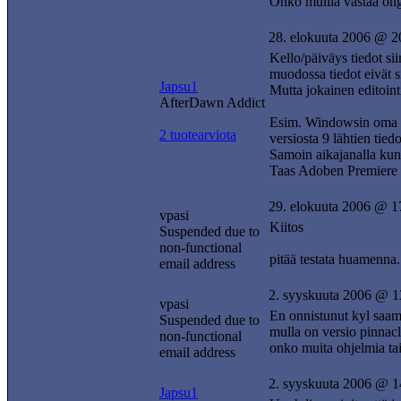
Onko muilla vastaa on
28. elokuuta 2006 @ 2
Kello/päiväys tiedot s
muodossa tiedot eivät si
Japsu1
Mutta jokainen editointi
AfterDawn Addict
Esim. Windowsin oma Mo
2 tuotearviota
versiosta 9 lähtien tie
Samoin aikajanalla kun 
Taas Adoben Premiere El
29. elokuuta 2006 @ 1
vpasi
Kiitos
Suspended due to
non-functional
pitää testata huamenna.
email address
2. syyskuuta 2006 @ 1
vpasi
En onnistunut kyl saama
Suspended due to
mulla on versio pinnac
non-functional
onko muita ohjelmia tai
email address
2. syyskuuta 2006 @ 1
Japsu1