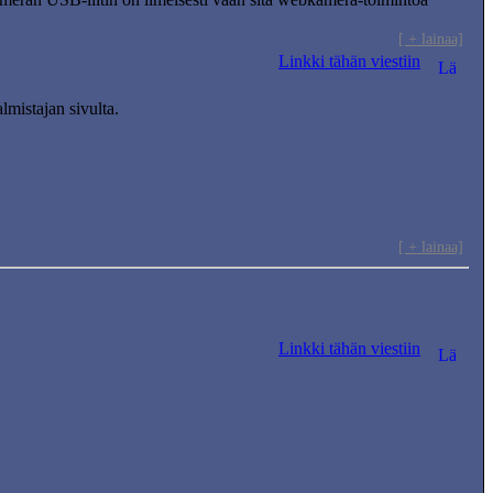
[ + lainaa]
Linkki tähän viestiin
lmistajan sivulta.
[ + lainaa]
Linkki tähän viestiin