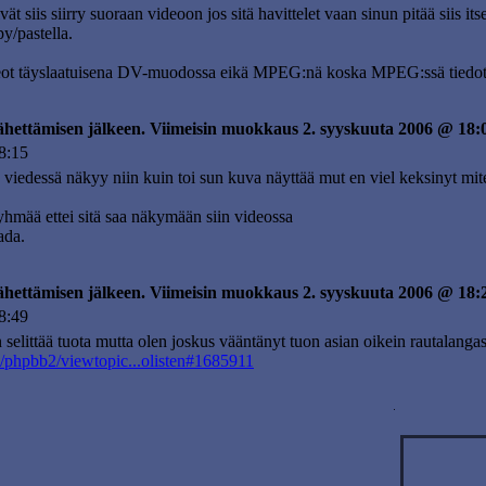
t siis siirry suoraan videoon jos sitä havittelet vaan sinun pitää siis itse
y/pastella.
ideot täyslaatuisena DV-muodossa eikä MPEG:nä koska MPEG:ssä tiedot 
lähettämisen jälkeen. Viimeisin muokkaus 2. syyskuuta 2006 @ 18:
8:15
in viedessä näkyy niin kuin toi sun kuva näyttää mut en viel keksinyt mi
tyhmää ettei sitä saa näkymään siin videossa
ada.
lähettämisen jälkeen. Viimeisin muokkaus 2. syyskuuta 2006 @ 18:
8:49
selittää tuota mutta olen joskus vääntänyt tuon asian oikein rautalangas
i/phpbb2/viewtopic...olisten#1685911