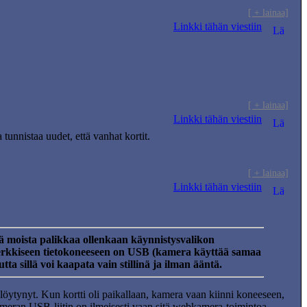
[ + lainaa]
Linkki tähän viestiin
[ + lainaa]
Linkki tähän viestiin
unnistaa uudet, että vanhat kortit.
[ + lainaa]
Linkki tähän viestiin
ä moista palikkaa ollenkaan käynnistysvalikon
erkkiseen tietokoneeseen on USB (kamera käyttää samaa
 sillä voi kaapata vain stillinä ja ilman ääntä.
 löytynyt. Kun kortti oli paikallaan, kamera vaan kiinni koneeseen,
ameran USB-liitin on ilmeisesti vaan sitä webkamera-toimintoa