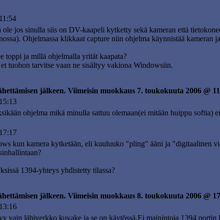
11:54
ä ole jos sinulla siis on DV-kaapeli kytketty sekä kameran että tietokon
nnossa). Ohjelmassa klikkaat capture niin ohjelma käynnistää kameran ja a
e toppi ja millä ohjelmalla yrität kaapata?
 et tuohon tarvitse vaan ne sisältyy vakiona Windowsiin.
lähettämisen jälkeen. Viimeisin muokkaus 7. toukokuuta 2006 @ 11
15:13
yksikään ohjelma mikä minulla sattuu olemaan(ei mitään huippu softia) ei 
17:17
s kun kamera kytketään, eli kuuluuko "pling" ääni ja "digitaalinen vid
sinhallintaan?
sissä 1394-yhteys yhdistetty tilassa?
lähettämisen jälkeen. Viimeisin muokkaus 8. toukokuuta 2006 @ 1
13:16
y vain lähiverkko kuvake ja se on käytössä.Ei mainintoja 1394 portin 