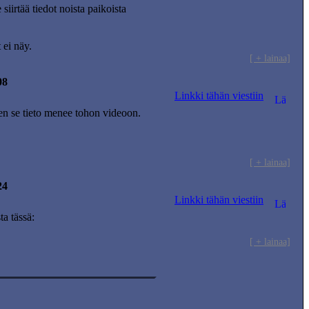
 siirtää tiedot noista paikoista
ei näy.
[ + lainaa]
08
Linkki tähän viestiin
ten se tieto menee tohon videoon.
[ + lainaa]
24
Linkki tähän viestiin
ta tässä:
[ + lainaa]