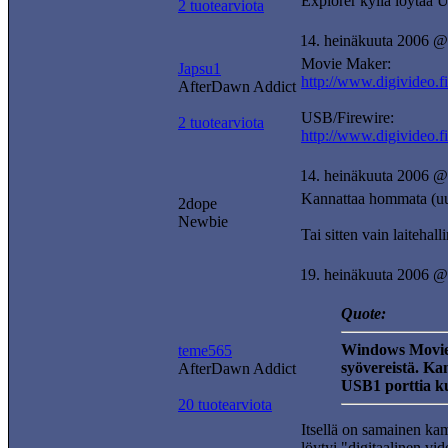
Explorer kyllä löytää US
2 tuotearviota
14. heinäkuuta 2006 @
Movie Maker:
Japsu1
http://www.digivideo.
AfterDawn Addict
USB/Firewire:
2 tuotearviota
http://www.digivideo.f
14. heinäkuuta 2006 @
Kannattaa hommata (uusi
2dope
Newbie
Tai sitten vain laitehal
19. heinäkuuta 2006 @
Quote:
Windows Movie M
teme565
syövereistä. K
AfterDawn Addict
USB1 porttia ku
20 tuotearviota
Itsellä on samainen kam
löytyi "digitaalinen v