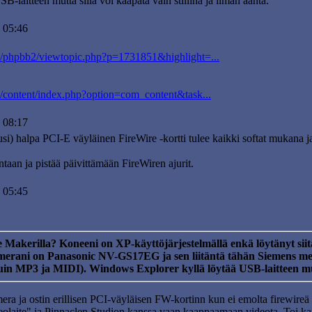
B-laitteen mutta sillä voi kaapata vain stillinä ja ilman ääntä.
 05:46
fi/phpbb2/viewtopic.php?p=1731851&highlight=...
i/content/index.php?option=com_content&task...
 08:17
) halpa PCI-E väyläinen FireWire -kortti tulee kaikki softat mukana ja t
lintaan ja pistää päivittämään FireWiren ajurit.
 05:45
akerilla? Koneeni on XP-käyttöjärjestelmällä enkä löytänyt siit
amerani on Panasonic NV-GS17EG ja sen liitäntä tähän Siemens m
in MP3 ja MIDI). Windows Explorer kyllä löytää USB-laitteen mutta
era ja ostin erillisen PCI-väyläisen FW-kortinn kun ei emolta firewireä
ideolaite" ja Pinnaclen Studion kanssa vaan kaappaamaan videota. Toi k