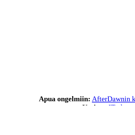
Apua ongelmiin:
AfterDawnin k
Uutiset:
IT-alan u
Musiikki
Tuotearviot:
Laitevertailu
|
Ver
Pelit:
Pelitiedos