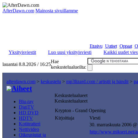
AfterDawn.com
Mainosta sivuillamme
Etusivu
Uutiset
Oppaat
O
Yksityisviestit
Luo uusi yksityisviesti
Kaikki uudet viest
Hae
lauantai 8.8.2026 / 16:25
keskustelualueilta:
afterdawn.com
>
keskustelu
>
mp3lizard.com / artistit ja bändit
>
pa
Aiheet
Keskustelualueet
Keskustelualueet
Blu-ray
DigiTV
Krypton - Grand Opening
HD DVD
Kirjoittaja
Viesti
HDTV
Kotiteatteri
30. marraskuuta 2006 @
Nettivideo
http://www.mikseri.net/a
Oikeusjutut ja