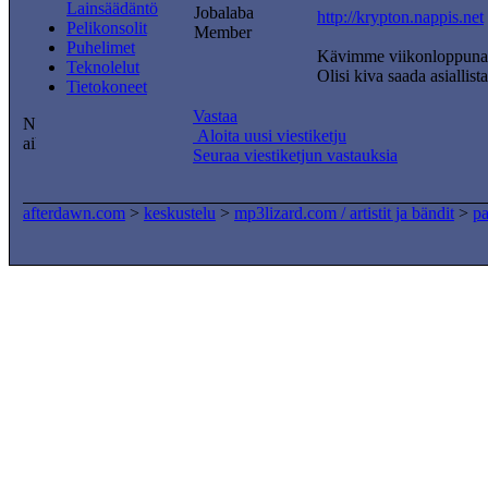
Lainsäädäntö
Jobalaba
http://krypton.nappis.net
Pelikonsolit
Member
Puhelimet
Kävimme viikonloppuna 
Teknolelut
Olisi kiva saada asiallista
Tietokoneet
Vastaa
Aloita uusi viestiketju
Seuraa viestiketjun vastauksia
afterdawn.com
>
keskustelu
>
mp3lizard.com / artistit ja bändit
>
pa