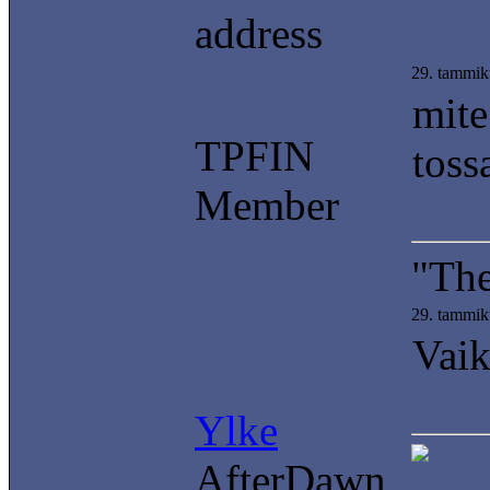
address
29. tammik
mite
TPFIN
toss
Member
"The
29. tammik
Vaik
Ylke
AfterDawn