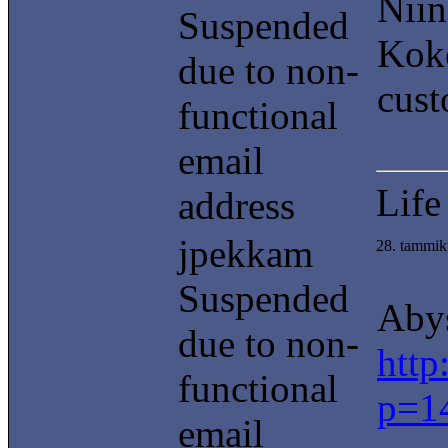
Niin
Suspended
Koke
due to non-
cust
functional
email
Life
address
jpekkam
28. tammik
Suspended
Aby
due to non-
http
functional
p=1
email