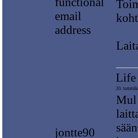
functional
Toim
email
koht
address
Lait
Life
20. tammik
Mul 
lait
sään
jontte90