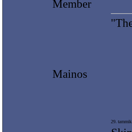
Member
"The
Mainos
29. tammik