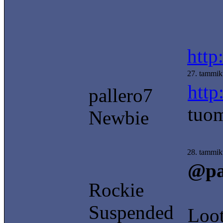
http
27. tammik
http
pallero7
tuom
Newbie
28. tammik
@pa
Rockie
Suspended
Loot