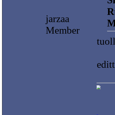
R
jarzaa
Mi
Member
tuol
edit