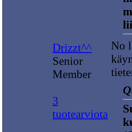
m
li
No l
Drizzt^^
käyn
Senior
tiet
Member
Q
3
S
tuotearviota
k