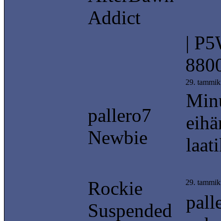
Addict
| P
8800
29. tammik
Minu
pallero7
eihä
Newbie
laati
Rockie
29. tammik
pall
Suspended