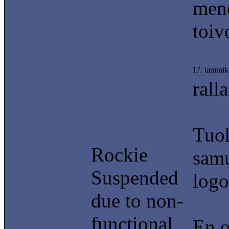
mene
toiv
17. tammik
ralla
Tuoh
Rockie
samu
Suspended
logo
due to non-
functional
En o