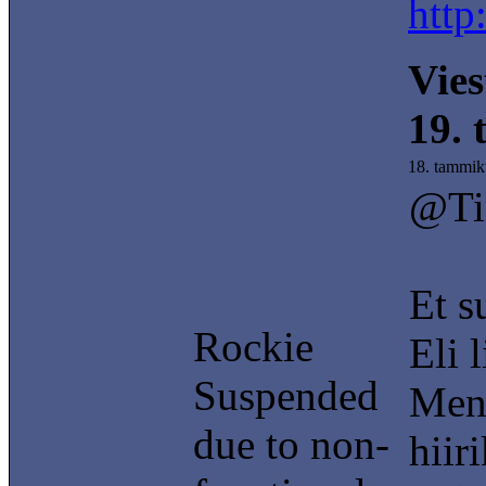
http
Vies
19.
18. tammik
@Ti
Et s
Rockie
Eli 
Suspended
Mene
due to non-
hiir