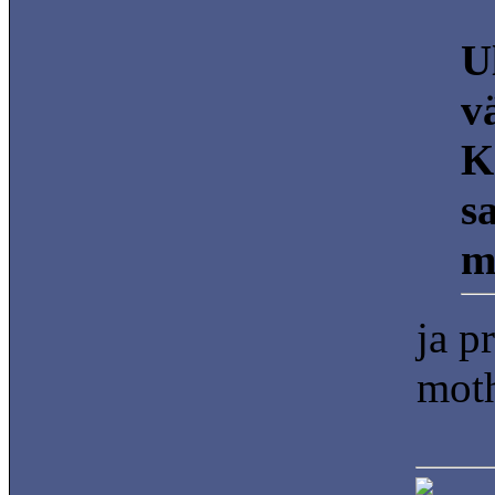
U
v
K
s
m
ja p
moth