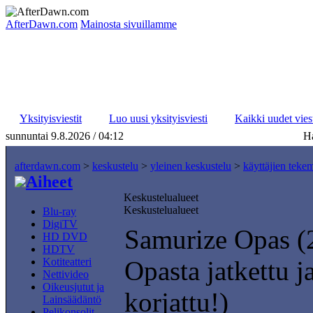
AfterDawn.com
Mainosta sivuillamme
Yksityisviestit
Luo uusi yksityisviesti
Kaikki uudet viest
sunnuntai 9.8.2026 / 04:12
Ha
afterdawn.com
>
keskustelu
>
yleinen keskustelu
>
käyttäjien teke
Aiheet
Keskustelualueet
Keskustelualueet
Blu-ray
DigiTV
Samurize Opas (
HD DVD
HDTV
Kotiteatteri
Opasta jatkettu ja
Nettivideo
Oikeusjutut ja
korjattu!)
Lainsäädäntö
Pelikonsolit