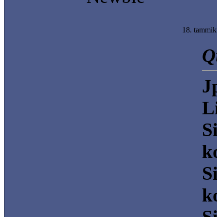
18. tammik
Q
J
L
S
k
S
k
Si