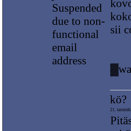
kovo
Suspended
koko
due to non-
sii c
functional
email
address
▓wai
kö?
21. tammik
Pitä