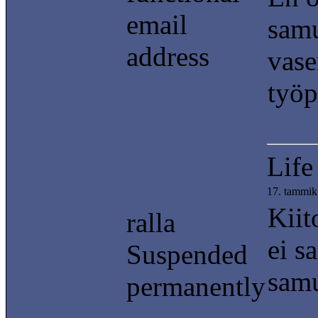
email
samu
address
vase
työp
Life
17. tammik
Kiit
ralla
ei s
Suspended
samu
permanently