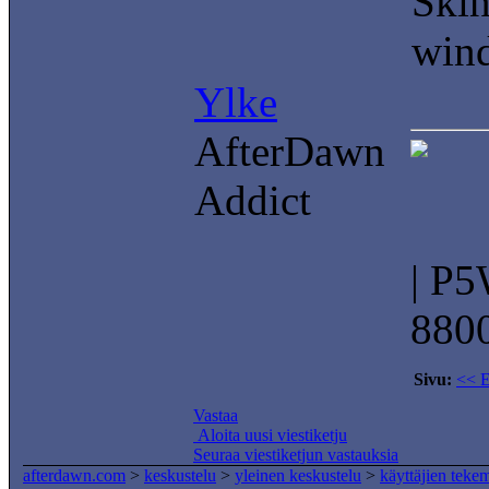
Skin
wind
Ylke
AfterDawn
Addict
| P
8800
Sivu:
<< 
Vastaa
Aloita uusi viestiketju
Seuraa viestiketjun vastauksia
afterdawn.com
>
keskustelu
>
yleinen keskustelu
>
käyttäjien teke