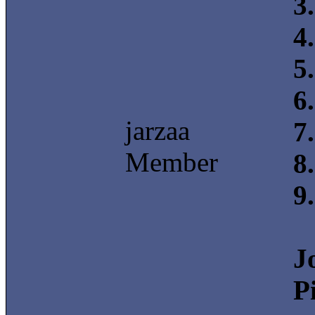
3
4
5
6
jarzaa
7
Member
8
9
J
P