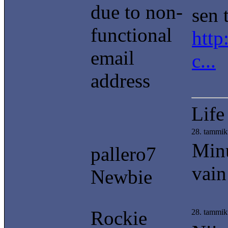
due to non-
sen 
functional
http
email
c...
address
Life
28. tammik
Minu
pallero7
vain
Newbie
Rockie
28. tammik