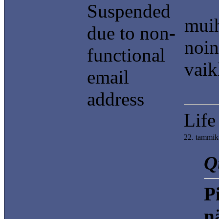
Suspended
muih
due to non-
noin
functional
vai
email
address
Life
22. tammik
Q
P
n