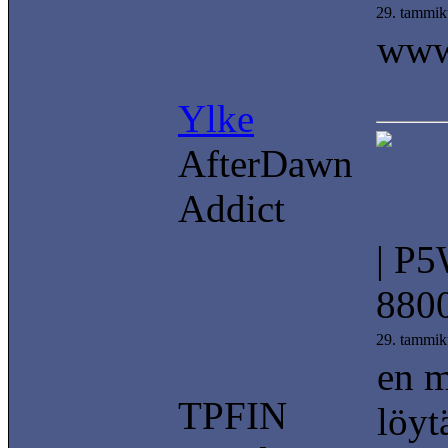
29. tammik
www.
Ylke
AfterDawn
Addict
| P
8800
29. tammik
en m
TPFIN
löyt