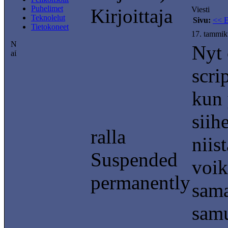
Puhelimet
Kirjoittaja
Viesti
Teknolelut
Sivu:
<< 
Tietokoneet
17. tammik
Nyt 
scri
kun 
siih
ralla
niis
Suspended
voik
permanently
sama
samu