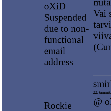
mitä
oXiD
Vai 
Suspended
tarv
due to non-
viiv
functional
(Cur
email
address
smir
22. tammik
@ o
Rockie