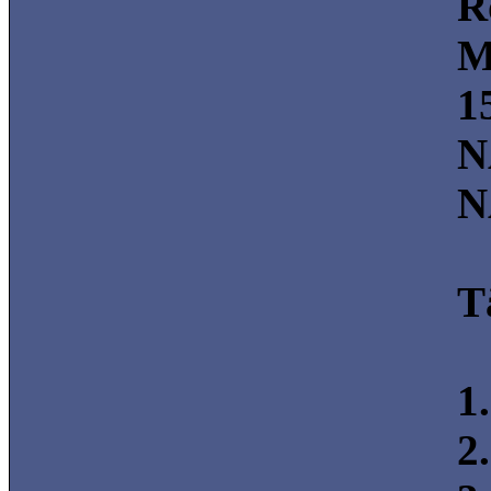
R
M
1
N
N
T
1
2