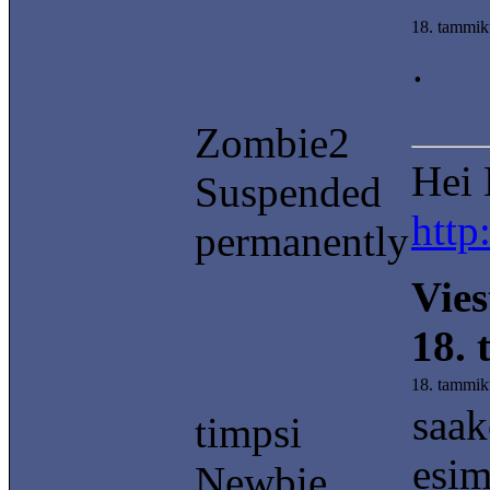
18. tammik
.
Zombie2
Hei 
Suspended
http
permanently
Vies
18.
18. tammik
saak
timpsi
esim
Newbie