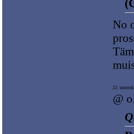
(
No o
pros
Tämä
muis
22. tammik
@ o
Q