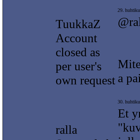
29. huhtik
@ral
TuukkaZ
Account
closed as
Mite
per user's
a pa
own request
30. huhtik
Et y
"ku
ralla