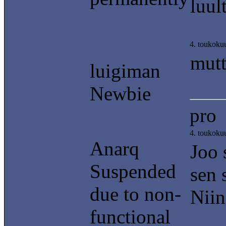
luul
4. toukoku
mutt
luigiman
Newbie
pro
4. toukoku
Anarq
Joo 
Suspended
sen 
due to non-
Niin
functional