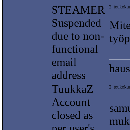
STEAMER
2. toukoku
Suspended
Mite
due to non-
työp
functional
email
haus
address
TuukkaZ
2. toukoku
Account
samu
closed as
muka
per user's