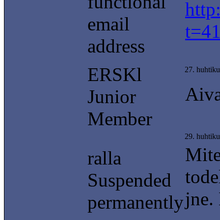
functional
http
email
t=41
address
ERSKl
27. huhtik
Aiva
Junior
Member
29. huhtik
Mite
ralla
tode
Suspended
jne.
permanently