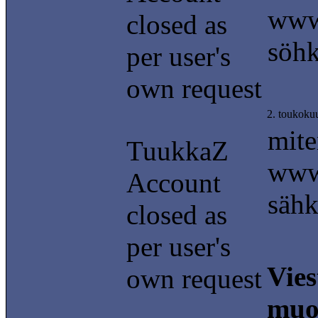
www.
closed as
söhk
per user's
own request
2. toukoku
mite
TuukkaZ
www.
Account
sähk
closed as
per user's
Vies
own request
muo