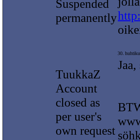
joll
Suspended
http
permanently
oike
30. huhtik
Jaa, 
TuukkaZ
Account
closed as
BTW.
per user's
www.
own request
söhk