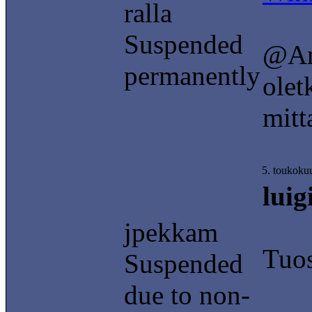
ralla
Suspended
@An
permanently
olet
mitt
5. toukoku
lui
jpekkam
Tuos
Suspended
due to non-