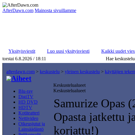
AfterDawn.com
Mainosta sivuillamme
Yksityisviestit
Luo uusi yksityisviesti
Kaikki uudet viest
torstai 6.8.2026 / 18:11
Hae keskustelu
afterdawn.com
>
keskustelu
>
yleinen keskustelu
>
käyttäjien teke
Aiheet
Keskustelualueet
Keskustelualueet
Blu-ray
DigiTV
Samurize Opas (
HD DVD
HDTV
Kotiteatteri
Opasta jatkettu ja
Nettivideo
Oikeusjutut ja
korjattu!)
Lainsäädäntö
Pelikonsolit