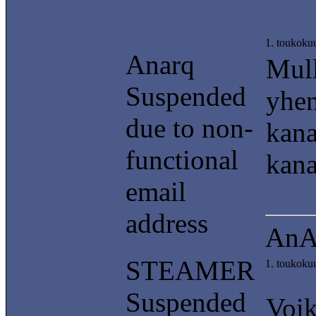
1. toukoku
Anarq
Mull
Suspended
yhen
due to non-
kana
functional
kana
email
address
AnA
STEAMER
1. toukoku
Suspended
Voik