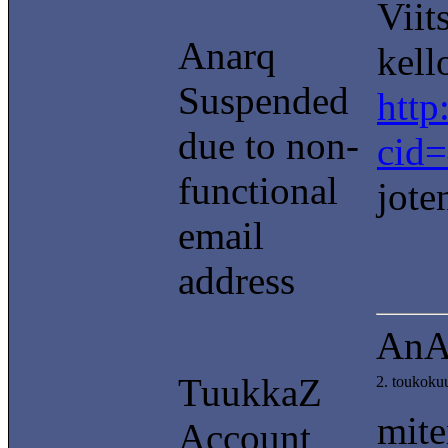
Viit
Anarq
kell
Suspended
http
due to non-
cid=
functional
jote
email
address
AnA
TuukkaZ
2. toukoku
mite
Account