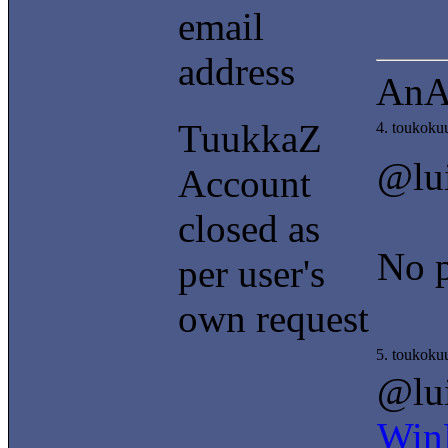
email
address
AnA
TuukkaZ
4. toukoku
@lu
Account
closed as
No p
per user's
own request
5. toukoku
@lui
Wi