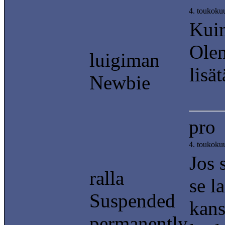
4. toukoku
Kuin
Olen
luigiman
lisä
Newbie
pro
4. toukoku
Jos 
ralla
se l
Suspended
kans
permanently