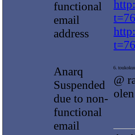
http
functional
t=7
email
http
address
t=7
Anarq
6. toukoku
@ ra
Suspended
olen
due to non-
functional
email