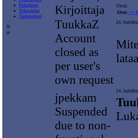
Puhelimet
Kirjoittaja
Viesti
Teknolelut
Sivu:
<< 
Tietokoneet
TuukkaZ
24. huhtik
Account
Mite
closed as
lataa
per user's
own request
24. huhtik
jpekkam
Tuu
Suspended
Luka
due to non-