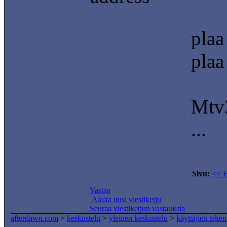
plaa
plaa
Mtv
...
Sivu:
<< 
Vastaa
Aloita uusi viestiketju
Seuraa viestiketjun vastauksia
afterdawn.com
>
keskustelu
>
yleinen keskustelu
>
käyttäjien teke