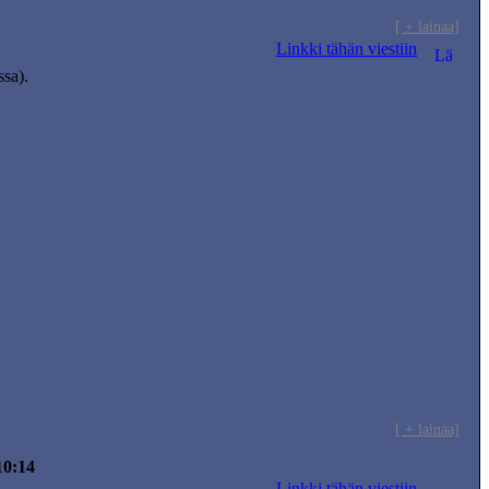
[ + lainaa]
Linkki tähän viestiin
ssa).
[ + lainaa]
10:14
Linkki tähän viestiin