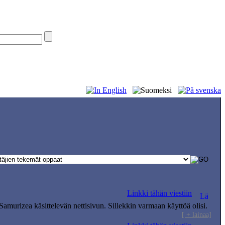
Linkki tähän viestiin
amurizea käsittelevän nettisivun. Sillekkin varmaan käyttöä olisi.
[ + lainaa]