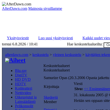
AfterDawn.com
Mainosta sivuillamme
Yksityisviestit
Luo uusi yksityisviesti
Kaikki uudet viest
torstai 6.8.2026 / 10:41
Hae keskustelualueilta:
afterdawn.com
>
keskustelu
>
yleinen keskustelu
>
käyttäjien teke
Aiheet
Keskustelualueet
Keskustelualueet
Blu-ray
DigiTV
Samurize Opas (20.3.2006 Opasta jatkettu ja
HD DVD
Viesti
HDTV
Kirjoittaja
Kotiteatteri
Sivu:
<< Ensimmäine
Nettivideo
31. lokakuuta 2005 @ 
Oikeusjutut ja
Skedeejä
Heitän sen oppaan sitte
Lainsäädäntö
Member
Pelikonsolit
Drizzt^^