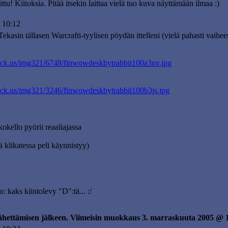
ttu! Kiitoksia. Pitää itsekin laittaa vielä tuo kuva näyttämään ilmaa :)
 10:12
ekasin tällasen Warcrafti-tyylisen pöydän ittelleni (vielä pahasti vaihee
ack.us/img321/6748/finwowdeskbytrabbit100a3nv.jpg
ack.us/img321/3246/finwowdeskbytrabbit100b3js.jpg
okello pyörii reaaliajassa
 klikatessa peli käynnistyy)
o: kaks kiintolevy "D":tä... :/
lähettämisen jälkeen. Viimeisin muokkaus 3. marraskuuta 2005 @ 