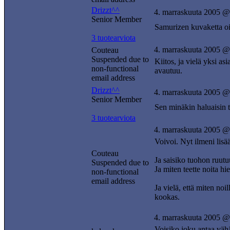
Drizzt^^
4. marraskuuta 2005 @
Senior Member
Samurizen kuvaketta oik
3 tuotearviota
4. marraskuuta 2005 @
Couteau
Suspended due to
Kiitos, ja vielä yksi as
non-functional
avautuu.
email address
Drizzt^^
4. marraskuuta 2005 @
Senior Member
Sen minäkin haluaisin t
3 tuotearviota
4. marraskuuta 2005 @
Voivoi. Nyt ilmeni lisä
Couteau
Ja saisiko tuohon ruutu
Suspended due to
Ja miten teette noita h
non-functional
email address
Ja vielä, että miten noi
kookas.
4. marraskuuta 2005 @
Voisiko joku antaa väh