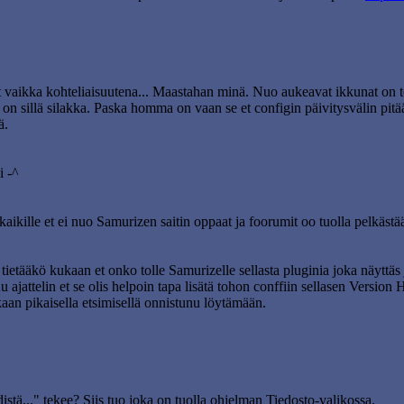
t vaikka kohteliaisuutena... Maastahan minä. Nuo aukeavat ikkunat on t
 on sillä silakka. Paska homma on vaan se et configin päivitysvälin pitä
ä.
i -^
aikille et ei nuo Samurizen saitin oppaat ja foorumit oo tuolla pelkästään
tietääkö kukaan et onko tolle Samurizelle sellasta pluginia joka näyttäs 
 ajattelin et se olis helpoin tapa lisätä tohon conffiin sellasen Version 
nakaan pikaisella etsimisellä onnistunu löytämään.
tä..." tekee? Siis tuo joka on tuolla ohjelman Tiedosto-valikossa.