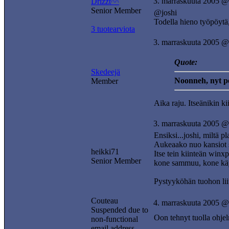
3. marraskuuta 2005 @
Drizzt^^
Senior Member
@joshi
Todella hieno työpöytä,
3 tuotearviota
3. marraskuuta 2005 @
Quote:
Skedeejä
Noonneh, nyt pel
Member
Aika raju. Itseänikin 
3. marraskuuta 2005 @
Ensiksi...joshi, miltä pl
Aukeaako nuo kansiot s
heikki71
Itse tein kiinteän winxp
Senior Member
kone sammuu, kone käyn
Pystyyköhän tuohon lii
Couteau
4. marraskuuta 2005 @
Suspended due to
Oon tehnyt tuolla ohjelm
non-functional
email address