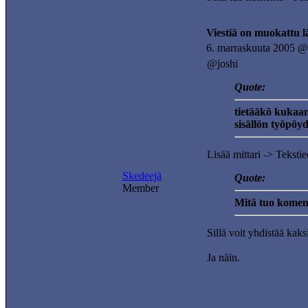
Viestiä on muokattu 
6. marraskuuta 2005 @
@joshi
Quote:
tietääkö kukaan 
sisällön työpöyd
Lisää mittari -> Tekstie
Skedeejä
Quote:
Member
Mitä tuo koment
Sillä voit yhdistää kaks
Ja näin.