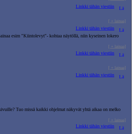
Linkki tähän viestiin
[ + lainaa]
Linkki tähän viestiin
 painaa esim "Kiintolevyt"- kohtaa näytöllä, niin kyseinen lokero
[ + lainaa]
Linkki tähän viestiin
[ + lainaa]
Linkki tähän viestiin
 ja sivuille? Tuo missä kaikki ohjelmat näkyvät yhtä aikaa on melko
[ + lainaa]
Linkki tähän viestiin