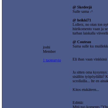
@ Skedeejä
Sulle sama -^
@ heikki71
Lollerz, no otan ton ny
hiirikomento vaan ja se
turhan laiskalla viiveell
@ Couteau
Sama sulle ku muillekk
joshi
Member
Eli ihan vaan vinkkinä k
1 tuotearvio
Ja sitten oma kysymys: 
sisällön työpöydällä? Ku
scrollailla... Ite en ai
Kitos etukäteen...
Edittiä:
Mitä tuo komento "Yhdis