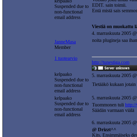
kelpaako
EDIT. sain toimii.
Suspended due to
Entä mistä sais semmosi
non-functional
email address
Viestiä on muokattu 
4. marraskuuta 2005 @
noita plugineja saa iha
JanneMasa
Member
1 tuotearvio
http://tunestiga.com
kelpaako
5. marraskuuta 2005 @
Suspended due to
Tietääkö kukaan jotain 
non-functional
email address
5. marraskuuta 2005 @
kelpaako
Suspended due to
Tuommonen tuli
http:
non-functional
Säädän varmaan viälä
email address
6. marraskuuta 2005 @
@ Drizzt^^
Kits. Ensimmäiseks deski