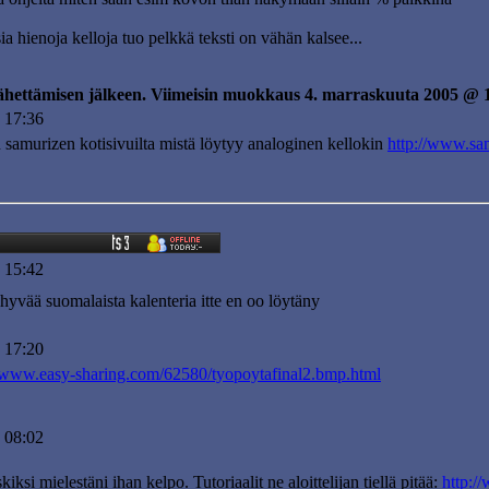
a hienoja kelloja tuo pelkkä teksti on vähän kalsee...
lähettämisen jälkeen. Viimeisin muokkaus 4. marraskuuta 2005 @ 
 17:36
n samurizen kotisivuilta mistä löytyy analoginen kellokin
http://www.sa
 15:42
hyvää suomalaista kalenteria itte en oo löytäny
 17:20
//www.easy-sharing.com/62580/tyopoytafinal2.bmp.html
 08:02
ksi mielestäni ihan kelpo. Tutoriaalit ne aloittelijan tiellä pitää:
http:/