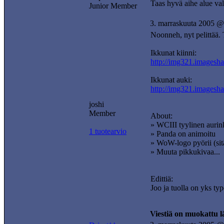
Taas hyvä aihe alue vali
Junior Member
3. marraskuuta 2005 @
Noonneh, nyt pelittää. T
Ikkunat kiinni:
http://img321.imagesh
Ikkunat auki:
http://img321.imagesh
joshi
Member
About:
» WCIII tyylinen aurink
1 tuotearvio
» Panda on animoitu
» WoW-logo pyörii (sitä
» Muuta pikkukivaa...
Edittiä:
Joo ja tuolla on yks typ
Viestiä on muokattu 