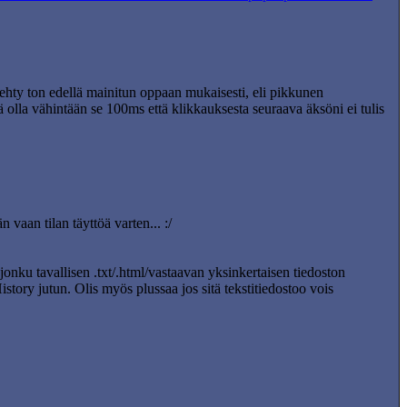
ehty ton edellä mainitun oppaan mukaisesti, eli pikkunen
ä olla vähintään se 100ms että klikkauksesta seuraava äksöni ei tulis
 vaan tilan täyttöä varten... :/
jonku tavallisen .txt/.html/vastaavan yksinkertaisen tiedoston
History jutun. Olis myös plussaa jos sitä tekstitiedostoo vois