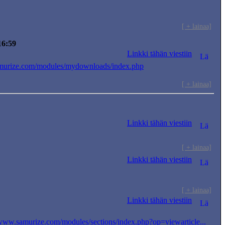
[ + lainaa]
16:59
Linkki tähän viestiin
murize.com/modules/mydownloads/index.php
[ + lainaa]
Linkki tähän viestiin
[ + lainaa]
Linkki tähän viestiin
[ + lainaa]
Linkki tähän viestiin
/www.samurize.com/modules/sections/index.php?op=viewarticle...