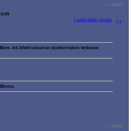
[ + lainaa]
10:09
Linkki tähän viestiin
llisen .txt/.html/vastaavan yksinkertaisen tiedoston
likossa.
[ + lainaa]