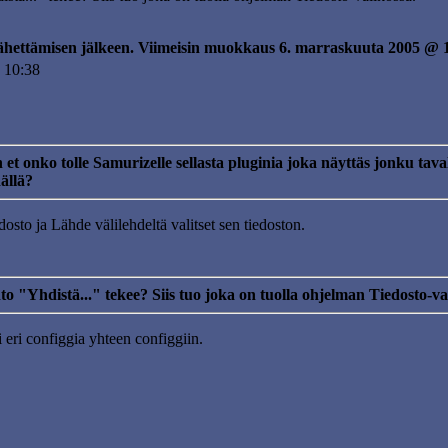
lähettämisen jälkeen. Viimeisin muokkaus 6. marraskuuta 2005 @ 
 10:38
et onko tolle Samurizelle sellasta pluginia joka näyttäs jonku tava
ällä?
dosto ja Lähde välilehdeltä valitset sen tiedoston.
o "Yhdistä..." tekee? Siis tuo joka on tuolla ohjelman Tiedosto-va
i eri configgia yhteen configgiin.