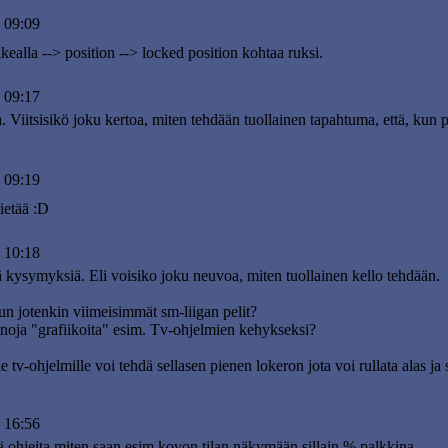
 09:09
ealla --> position --> locked position kohtaa ruksi.
 09:17
ia. Viitsisikö joku kertoa, miten tehdään tuollainen tapahtuma, että, kun
 09:19
ietää :D
 10:18
ä kysymyksiä. Eli voisiko joku neuvoa, miten tuollainen kello tehdään.
un jotenkin viimeisimmät sm-liigan pelit?
ienoja "grafiikoita" esim. Tv-ohjelmien kehykseksi?
lle tv-ohjelmille voi tehdä sellasen pienen lokeron jota voi rullata alas
 16:56
ä ohjeita miten saan esim kovon tilan näkymään sillain % palkkina