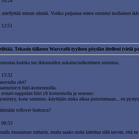
 10:24
 miellyttää minun silmää. Voitko paljastaa miten onnistui tuollainen ik
 12:51
ittää. Tekasin tällasen Warcrafti-tyylisen pöydän ittelleni (vielä pa
kiinnostaa kuinka tuo ikkunoiden aukaisu/sulkeminen onnistuu.
 15:32
aneetalta olet?
amurize:n hiiri-komennoilla.
 restart-nappulan hiiri yli komennolla ja seuraus:
nistyy, kone sammuu -käyttäjän niska alkaa punertamaan... en pystynyt 
ttämään rollover button:n?
 08:53
alla muutaman mittarin, mutta saako noita laitettua sillä tavoin, että ne 