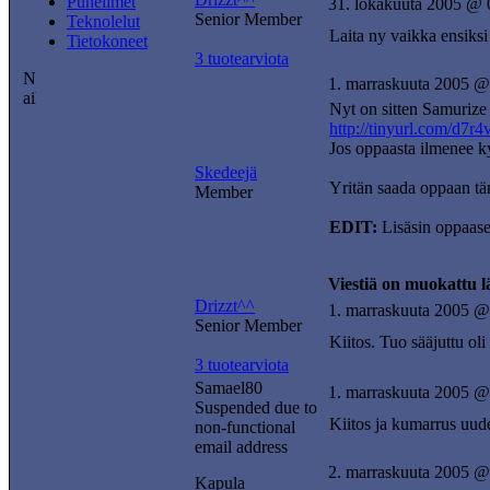
Puhelimet
31. lokakuuta 2005 @ 
Senior Member
Teknolelut
Laita ny vaikka ensiksi 
Tietokoneet
3 tuotearviota
1. marraskuuta 2005 @
Nyt on sitten Samurize 
http://tinyurl.com/d7r4
Jos oppaasta ilmenee k
Skedeejä
Yritän saada oppaan tän
Member
EDIT:
Lisäsin oppaase
Viestiä on muokattu 
Drizzt^^
1. marraskuuta 2005 @
Senior Member
Kiitos. Tuo sääjuttu oli
3 tuotearviota
Samael80
1. marraskuuta 2005 @
Suspended due to
Kiitos ja kumarrus uud
non-functional
email address
2. marraskuuta 2005 @
Kapula