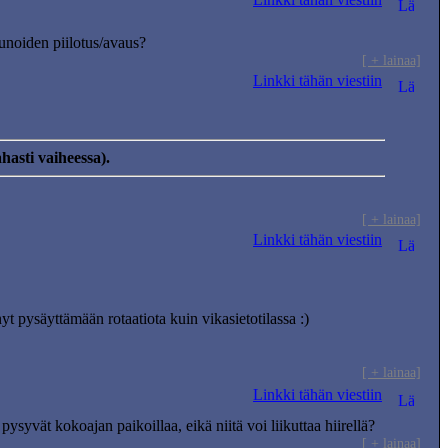
kunoiden piilotus/avaus?
[ + lainaa]
Linkki tähän viestiin
hasti vaiheessa).
[ + lainaa]
Linkki tähän viestiin
pysäyttämään rotaatiota kuin vikasietotilassa :)
[ + lainaa]
Linkki tähän viestiin
pysyvät kokoajan paikoillaa, eikä niitä voi liikuttaa hiirellä?
[ + lainaa]