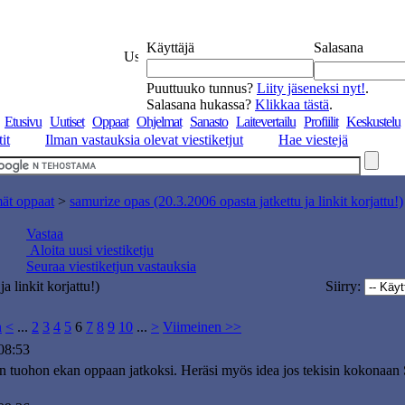
Käyttäjä
Salasana
Puuttuuko tunnus?
Liity jäseneksi nyt!
.
Salasana hukassa?
Klikkaa tästä
.
Etusivu
Uutiset
Oppaat
Ohjelmat
Sanasto
Laitevertailu
Profiilit
Keskustelu
it
Ilman vastauksia olevat viestiketjut
Hae viestejä
mät oppaat
>
samurize opas (20.3.2006 opasta jatkettu ja linkit korjattu!)
Vastaa
Aloita uusi viestiketju
Seuraa viestiketjun vastauksia
 linkit korjattu!)
Siirry:
n
<
...
2
3
4
5
6
7
8
9
10
...
>
Viimeinen >>
08:53
n tuohon ekan oppaan jatkoksi. Heräsi myös idea jos tekisin kokonaan S