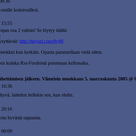
09:36
omille kotisivuillesi.
 15:55
opas osa 2 valmis! Se löytyy täältä:
v
ysyttävää:
http://tinyurl.com/8vj8f
nekkin kun kerkiän. Opasta parannellaan vielä sitten.
en kuinka Rss-Feedeistä poistetaan kellonaika.
lähettämisen jälkeen. Viimeisin muokkaus 5. marraskuuta 2005 @ 
 16:36
 hyvä, laittelen itellekin sen, kun ehdin.
 20:16
esta hyvästä oppaasta.
 08:09