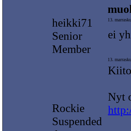
muok
heikki71
13. marrask
ei yh
Senior
Member
13. marrask
Kiito
Nyt o
Rockie
http
Suspended