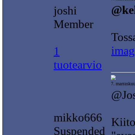
@ke
joshi
Member
Toss
imag
1
tuotearvio
7. marrasku
@Jos
mikko666
Kiito
Suspended