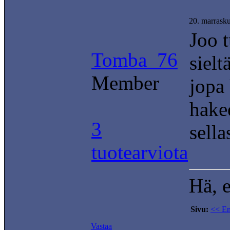
20. marrask
Joo t
Tomba_76
sielt
Member
jopa
hakee
3
sella
tuotearviota
Hä, e
Sivu:
<< E
Vastaa