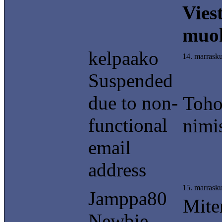
Vies
muok
kelpaako
14. marrask
Suspended
due to non-
Toho
functional
nimi
email
address
15. marrask
Jamppa80
Mite
Newbie