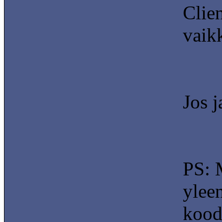
Clie
vaik
Jos 
PS: M
ylee
koodi