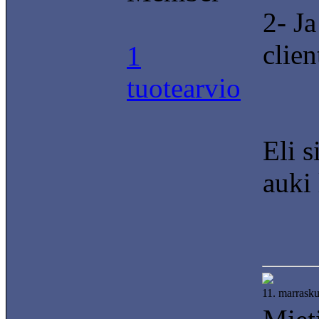
2- Ja
clie
1
tuotearvio
Eli s
auki 
11. marrask