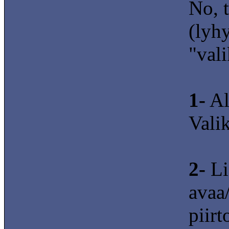
No, 
(lyhy
"val
1-
Al
Vali
2-
Li
avaa/
piirt