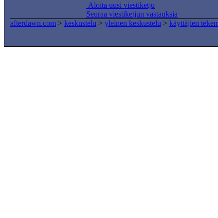
Aloita uusi viestiketju
Seuraa viestiketjun vastauksia
afterdawn.com
>
keskustelu
>
yleinen keskustelu
>
käyttäjien teke