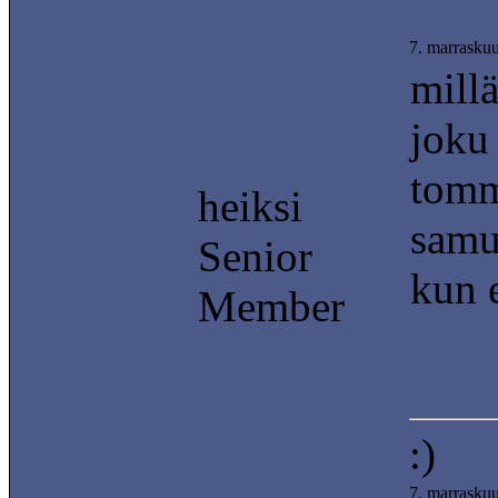
7. marrasku
millä
joku 
tomm
heiksi
samu
Senior
kun 
Member
:)
7. marrasku