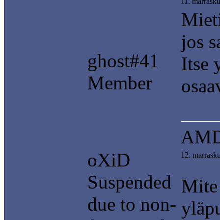
11. marrask
Mieti
jos 
ghost#41
Itse 
Member
osaav
AMD
oXiD
12. marrask
Suspended
Mite 
due to non-
yläp