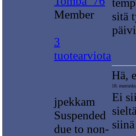
Tomba_76
temp 
Member
sitä 
päivi
3
tuotearviota
Hä, e
18. marrask
Ei si
jpekkam
sielt
Suspended
siinä
due to non-