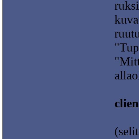
ruksi
kuva.
ruutu
"Tupl
"Mitt
alla
clie
(seli