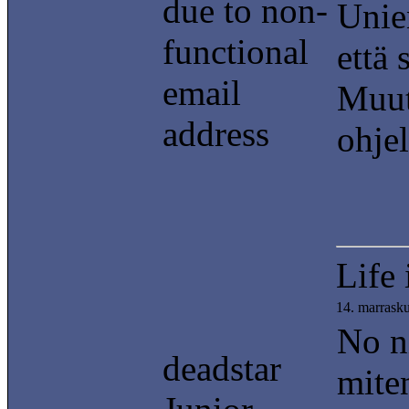
due to non-
Unien
functional
että
email
Muut
address
ohje
Life 
14. marrask
No ni
deadstar
miten