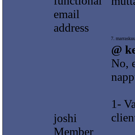
functional
mutt
email
address
7. marrasku
@ k
No, e
nappu
1- Va
clie
joshi
Member