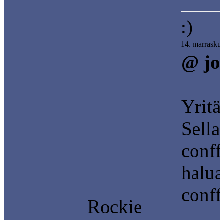
:)
14. marrask
@ jo
Yrit
Sell
conf
halu
conf
Rockie