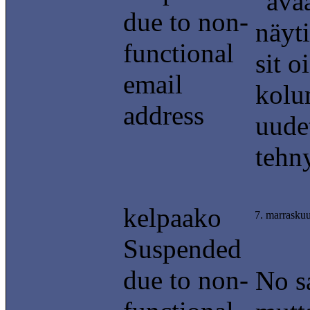
"avaa
due to non-
näyti
functional
sit 
email
kolu
address
uude
tehn
kelpaako
7. marrasku
Suspended
due to non-
No sa