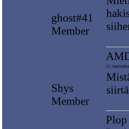
Mieti
haki
ghost#41
siihe
Member
AMD
11. marrask
Mist
Shys
siirt
Member
Plop 