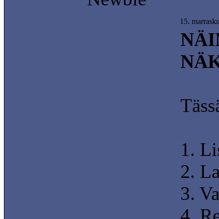
15. marrask
NÄI
NÄK
Tässä
1. L
2. La
3. Va
4. Re