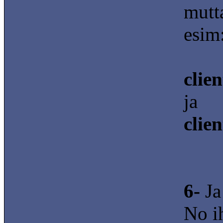
mutt
esim
clie
ja
clie
6-
Ja
No i