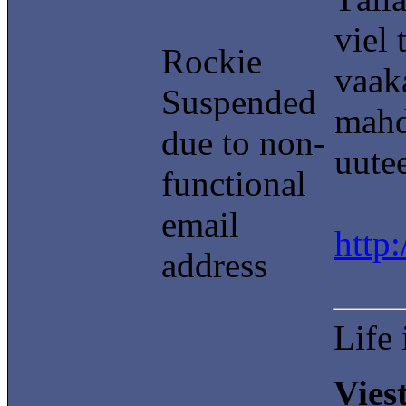
viel 
Rockie
vaaka
Suspended
mahdo
due to non-
uute
functional
email
http
address
Life 
Vies