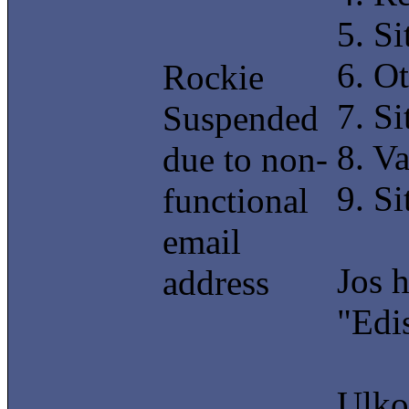
5. Si
6. Ot
Rockie
7. Si
Suspended
8. Va
due to non-
9. S
functional
email
Jos h
address
"Edi
Ulkoa