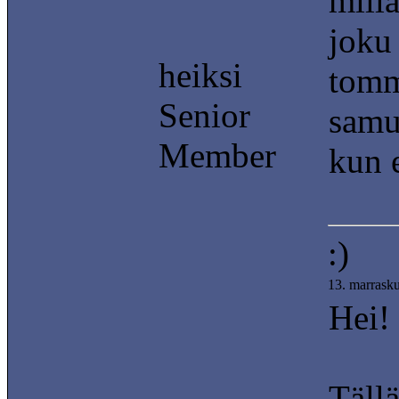
millä
joku 
heiksi
tomm
Senior
samu
Member
kun 
:)
13. marrask
Hei!
Tällä