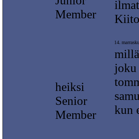
Junior
ilmat
Member
Kiit
14. marrask
millä
joku 
tomm
heiksi
samu
Senior
kun 
Member