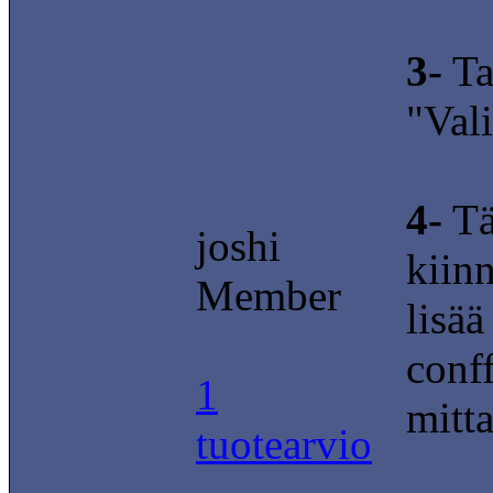
3-
Ta
"Val
4-
Tä
joshi
kiinn
Member
lisää
conff
1
mitta
tuotearvio