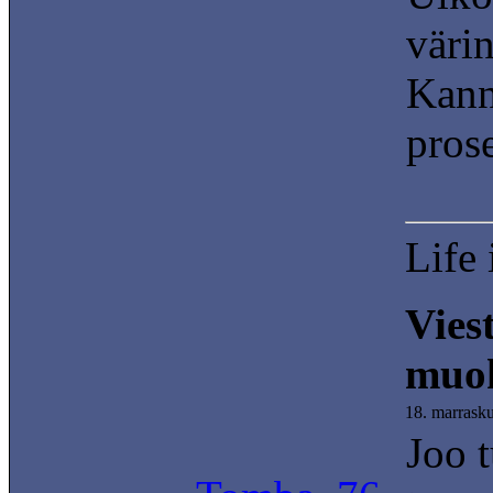
värin
Kann
prose
Life 
Vies
muok
18. marrask
Joo t