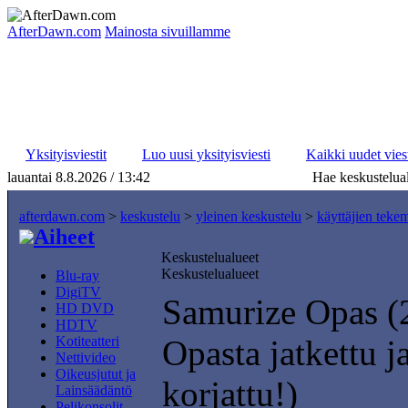
AfterDawn.com
Mainosta sivuillamme
Yksityisviestit
Luo uusi yksityisviesti
Kaikki uudet viest
lauantai 8.8.2026 / 13:42
Hae keskustelual
afterdawn.com
>
keskustelu
>
yleinen keskustelu
>
käyttäjien teke
Aiheet
Keskustelualueet
Keskustelualueet
Blu-ray
DigiTV
Samurize Opas (
HD DVD
HDTV
Kotiteatteri
Opasta jatkettu ja
Nettivideo
Oikeusjutut ja
korjattu!)
Lainsäädäntö
Pelikonsolit