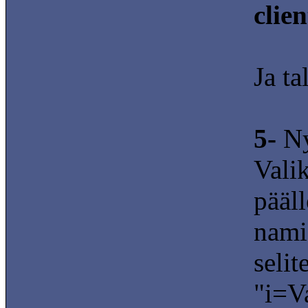
clie
Ja ta
5-
Nyt
Vali
pääll
nami
seli
"i=Va