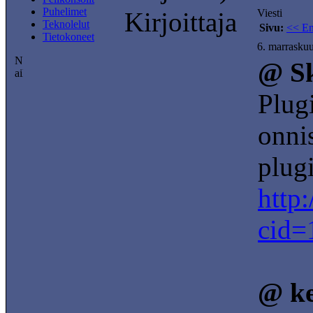
Puhelimet
Kirjoittaja
Viesti
Teknolelut
Sivu:
<< E
Tietokoneet
6. marrasku
@ Sk
Plug
onni
plugi
http
cid=1
@ k