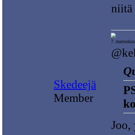
niitä 
7. marrasku
@ke
Qu
Skedeejä
PS
Member
ko
Joo, 