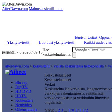
AfterDawn.com
Mainosta sivuillamme
Etusivu
Uutiset
Oppaat
Yksityisviestit
Luo uusi yksityisviesti
Kaikki uudet viest
Hae
perjantai 7.8.2026 / 09:15
keskustelualueilta:
afterdawn.com
>
keskustelu
>
yleistä keskustelua tietokoneista
>
ve
Aiheet
Keskustelualueet
Keskustelualueet
Blu-ray
Verkot
DigiTV
Keskustelua lähiverkoista, langattomista ve
HD DVD
verkkojen rakentamisesta, reitittimistä,
HDTV
verkkoasetuksista ja verkkoihin liittyvistä
Kotiteatteri
ongelmista.
Nettivideo
Oikeusjutut ja
Sivu:
1
2
3
...
170
171
172