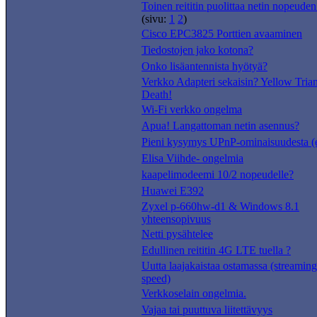
Toinen reititin puolittaa netin nopeuden
(sivu:
1
2
)
Cisco EPC3825 Porttien avaaminen
Tiedostojen jako kotona?
Onko lisäantennista hyötyä?
Verkko Adapteri sekaisin? Yellow Tria
Death!
Wi-Fi verkko ongelma
Apua! Langattoman netin asennus?
Pieni kysymys UPnP-ominaisuudesta (e
Elisa Viihde- ongelmia
kaapelimodeemi 10/2 nopeudelle?
Huawei E392
Zyxel p-660hw-d1 & Windows 8.1
yhteensopivuus
Netti pysähtelee
Edullinen reititin 4G LTE tuella ?
Uutta laajakaistaa ostamassa (streamin
speed)
Verkkoselain ongelmia.
Vajaa tai puuttuva liitettävyys