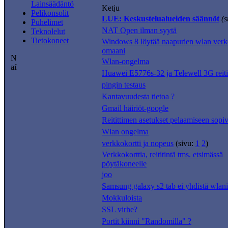
Lainsäädäntö
Ketju
Pelikonsolit
LUE: Keskustelualueiden säännöt
(s
Puhelimet
NAT Open ilman syytä
Teknolelut
Tietokoneet
Windows 8 löytää naapurien wlan verk
omaani
Wlan-ongelma
Huawei E5776s-32 ja Telewell 3G reiti
pingin testaus
Kantavuudesta tietoa ?
Gmail häiriöt-google
Reitittimen asetukset pelaamiseen sopi
Wlan ongelma
verkkokortti ja nopeus
(sivu:
1
2
)
Verkkokorttia, reititintä tms. etsimässä
pöytäkoneelle
joo
Samsung galaxy s2 tab ei yhdistä wlani
Mokkuloista
SSL virhe?
Portit kiinni "Randomilla" ?