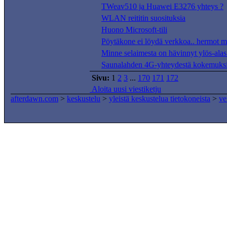
TWeav510 ja Huawei E3276 yhteys ?
WLAN reititin suosituksia
Huono Microsoft-tili
Pöytäkone ei löydä verkkoa.. hermot 
Minne selaimesta on hävinnyt ylös-alas
Saunalahden 4G-yhteydestä kokemuks
Sivu:
1
2
3
...
170
171
172
Aloita uusi viestiketju
afterdawn.com
>
keskustelu
>
yleistä keskustelua tietokoneista
>
ve